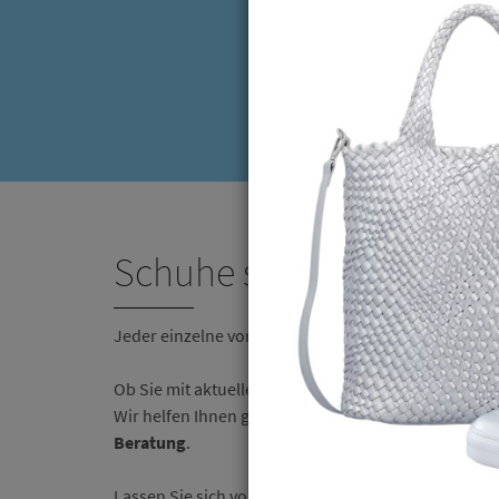
Schuhe sind unser Lebe
Jeder einzelne von uns kümmert sich mit
Leidensch
Ob Sie mit aktuellen Trends mithalten wollen oder 
Wir helfen Ihnen gerne weiter mit unserer
Kompeten
Beratung
.
Lassen Sie sich von unserem Angebot und unserem 