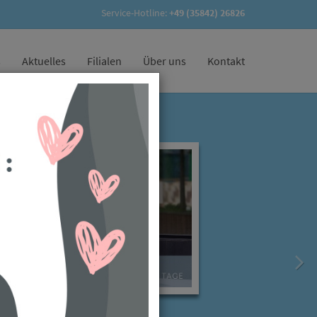
Service-Hotline:
+49 (35842) 26826
s
Aktuelles
Filialen
Über uns
Kontakt