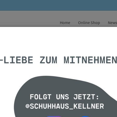
Home
Online Shop
New
kommen
US KELLNER