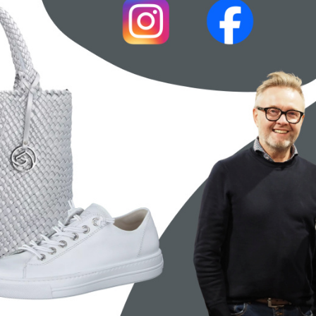
n
aft
rund um das Thema Schuhe.
die optimale Passform suchen:
z, Freundlichkeit und individuellen
Service selbst überzeugen.