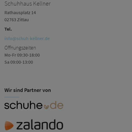
Schuhhaus Kellner
S
Rathausplatz 14
Re
02763 Zittau
0
Tel.
Te
info@schuh-kellner.de
in
Öffnungszeiten
Ö
Mo-Fr 09:30-18:00
Mo
Sa 09:00-13:00
Sa
Wir sind Partner von