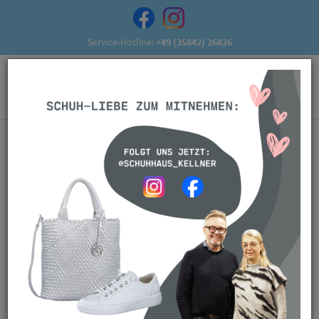
Service-Hotline:
+49 (35842) 26826
Schuhe sind unser Leben
Jeder einzelne von uns kümmert sich mit
Leidenschaft
rund
um das Thema Schuhe.
Ob Sie mit aktuellen Trends mithalten wollen oder die
optimale Passform suchen:
Wir helfen Ihnen gerne weiter mit unserer
Kompetenz,
Freundlichkeit und individuellen Beratung
.