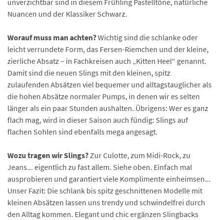
unverzichtbar sind in diesem Frühling Pastelltöne, natürliche
Nuancen und der Klassiker Schwarz.
Worauf muss man achten?
Wichtig sind die schlanke oder
leicht verrundete Form, das Fersen-Riemchen und der kleine,
zierliche Absatz – in Fachkreisen auch „Kitten Heel“ genannt.
Damit sind die neuen Slings mit den kleinen, spitz
zulaufenden Absätzen viel bequemer und alltagstauglicher als
die hohen Absätze normaler Pumps, in denen wir es selten
länger als ein paar Stunden aushalten. Übrigens: Wer es ganz
flach mag, wird in dieser Saison auch fündig: Slings auf
flachen Sohlen sind ebenfalls mega angesagt.
Wozu tragen wir Slings?
Zur Culotte, zum Midi-Rock, zu
Jeans... eigentlich zu fast allem. Siehe oben. Einfach mal
ausprobieren und garantiert viele Komplimente einheimsen...
Unser Fazit: Die schlank bis spitz geschnittenen Modelle mit
kleinen Absätzen lassen uns trendy und schwindelfrei durch
den Alltag kommen. Elegant und chic ergänzen Slingbacks