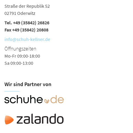
Straße der Republik 52
Ra
02791 Oderwitz
02
Tel.
+49 (35842) 26826
Te
Fax +49 (35842) 20808
in
info@schuh-kellner.de
Ö
Öffnungszeiten
Mo
Mo-Fr 09:00-18:00
Sa
Sa 09:00-13:00
Wir sind Partner von